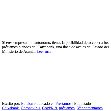
Si eres empresario o autónomo, tienes la posibilidad de acceder a los
préstamos blandos del Caixabank, una línea de avales del Estado del
Ministerio de Asunt...
Leer mas
Escrito por:
Edicion
Publicado en
Préstamos
|
Etiquetado
Caixabank
,
Coronavirus
,
Covid-19
,
préstamos
|
Ver comentarios