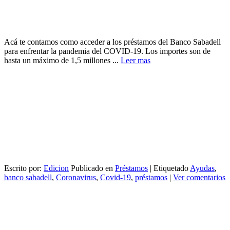
Acá te contamos como acceder a los préstamos del Banco Sabadell
para enfrentar la pandemia del COVID-19. Los importes son de
hasta un máximo de 1,5 millones ...
Leer mas
Escrito por:
Edicion
Publicado en
Préstamos
|
Etiquetado
Ayudas
,
banco sabadell
,
Coronavirus
,
Covid-19
,
préstamos
|
Ver comentarios