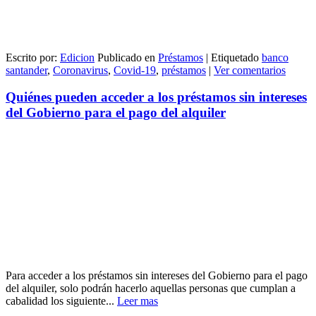
Escrito por:
Edicion
Publicado en
Préstamos
|
Etiquetado
banco
santander
,
Coronavirus
,
Covid-19
,
préstamos
|
Ver comentarios
Quiénes pueden acceder a los préstamos sin intereses
del Gobierno para el pago del alquiler
Para acceder a los préstamos sin intereses del Gobierno para el pago
del alquiler, solo podrán hacerlo aquellas personas que cumplan a
cabalidad los siguiente...
Leer mas