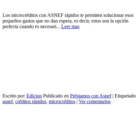
Los microcréditos con ASNEF rápidos te permiten solucionar esos
pequeños gastos que no dan espera, es decir, estos son la opción
perfecta cuando es necesari...
Leer mas
Escrito por:
Edicion
Publicado en
Préstamos con Asnef
|
Etiquetado
asnef
,
créditos rápidos
,
microcréditos
|
Ver comentarios