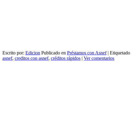
Escrito por:
Edicion
Publicado en
Préstamos con Asnef
|
Etiquetado
asnef
,
creditos con asnef
,
créditos rápidos
|
Ver comentarios