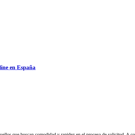
nline en España
quellos que buscan comodidad y rapidez en el proceso de solicitud. A co