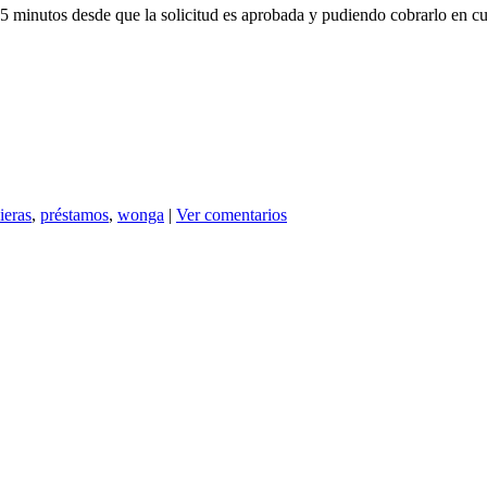
 minutos desde que la solicitud es aprobada y pudiendo cobrarlo en cu
ieras
,
préstamos
,
wonga
|
Ver comentarios