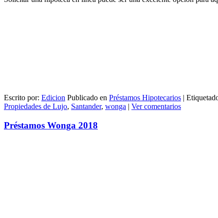
Escrito por:
Edicion
Publicado en
Préstamos Hipotecarios
|
Etiquetad
Propiedades de Lujo
,
Santander
,
wonga
|
Ver comentarios
Préstamos Wonga 2018