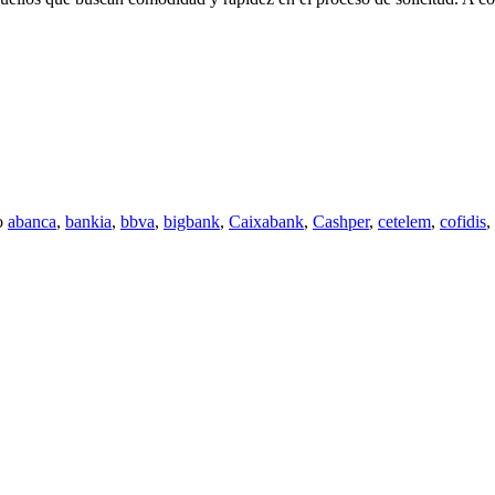
o
abanca
,
bankia
,
bbva
,
bigbank
,
Caixabank
,
Cashper
,
cetelem
,
cofidis
,