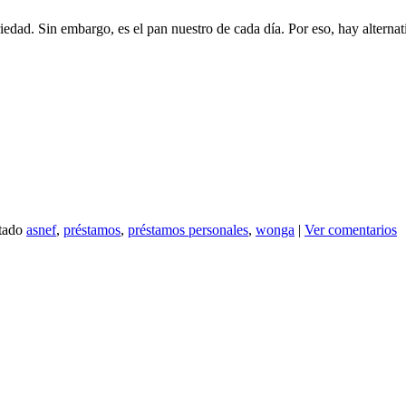
edad. Sin embargo, es el pan nuestro de cada día. Por eso, hay alternati
tado
asnef
,
préstamos
,
préstamos personales
,
wonga
|
Ver comentarios