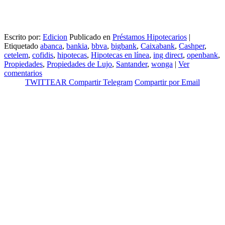
Escrito por:
Edicion
Publicado en
Préstamos Hipotecarios
|
Etiquetado
abanca
,
bankia
,
bbva
,
bigbank
,
Caixabank
,
Cashper
,
cetelem
,
cofidis
,
hipotecas
,
Hipotecas en línea
,
ing direct
,
openbank
,
Propiedades
,
Propiedades de Lujo
,
Santander
,
wonga
|
Ver
comentarios
TWITTEAR
Compartir
Telegram
Compartir por Email