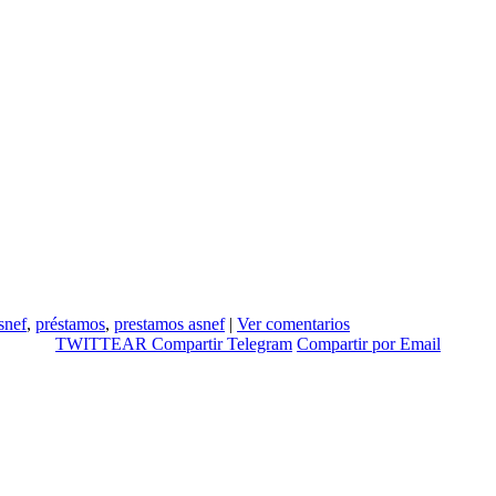
snef
,
préstamos
,
prestamos asnef
|
Ver comentarios
TWITTEAR
Compartir
Telegram
Compartir por Email