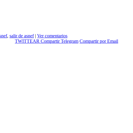
snef
,
salir de asnef
|
Ver comentarios
TWITTEAR
Compartir
Telegram
Compartir por Email