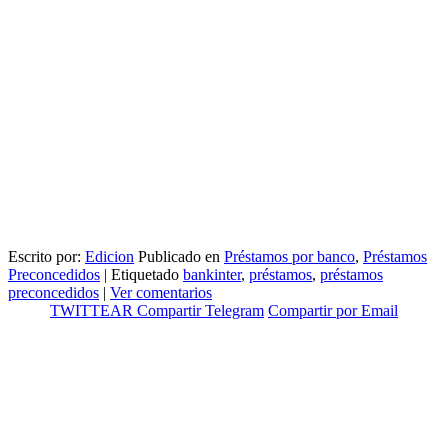
Escrito por:
Edicion
Publicado en
Préstamos por banco
,
Préstamos
Preconcedidos
|
Etiquetado
bankinter
,
préstamos
,
préstamos
preconcedidos
|
Ver comentarios
TWITTEAR
Compartir
Telegram
Compartir por Email