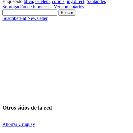
Etiquetado
bbva
,
cetelem
,
cofidis
,
ing direct
,
Santander
,
Subrogación de hipotecas
|
Ver comentarios
Buscar:
Suscribete al Newsletter
Otros sitios de la red
Ahorrar Uruguay