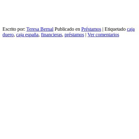
Escrito por:
Teresa Bernal
Publicado en
Préstamos
|
Etiquetado
caja
duero
,
caja españa
,
financieras
,
préstamos
|
Ver comentarios