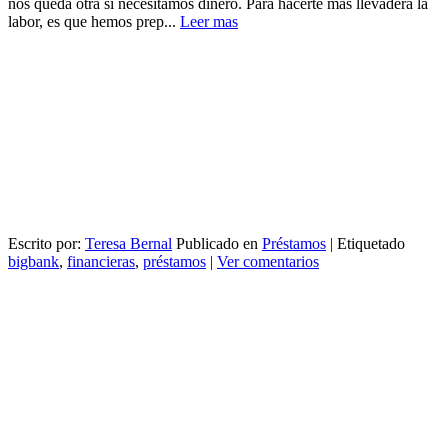
nos queda otra si necesitamos dinero. Para hacerte más llevadera la
labor, es que hemos prep...
Leer mas
Escrito por:
Teresa Bernal
Publicado en
Préstamos
|
Etiquetado
bigbank
,
financieras
,
préstamos
|
Ver comentarios